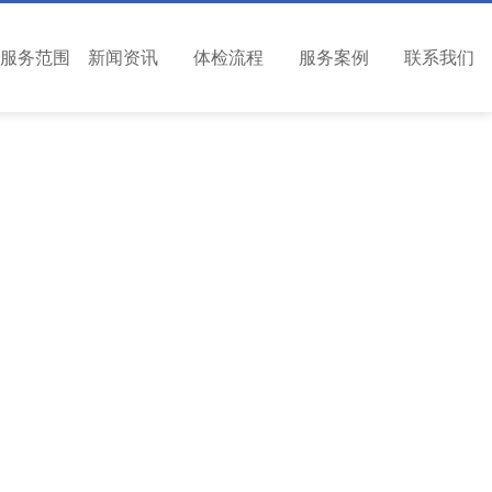
服务范围
新闻资讯
体检流程
服务案例
联系我们