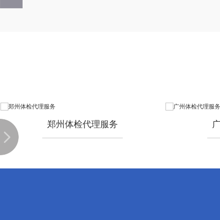
prev
郑州体检代理服务
郑州体检代理服务
广州体检代