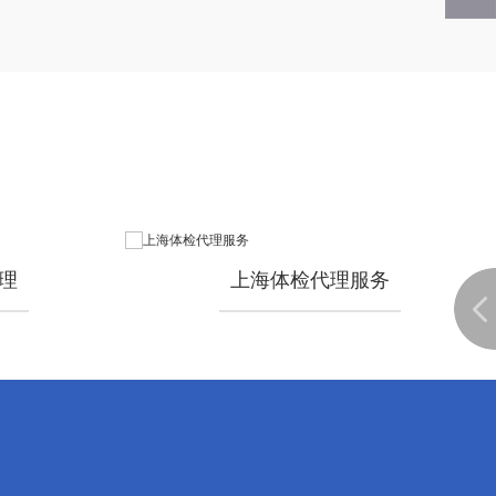
理
上海体检代理服务
上海体检代理服务