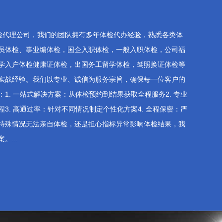
检代理公司，我们的团队拥有多年体检代办经验，熟悉各类体
员体检、事业编体检，国企入职体检，一般入职体检，公司福
学入户体检健康证体检，出国务工留学体检，驾照换证体检等
实战经验。我们以专业、诚信为服务宗旨，确保每一位客户的
1. 一站式解决方案：从体检预约到结果获取全程服务2. 专业
3. 高通过率：针对不同情况制定个性化方案4. 全程保密：严
特殊情况无法亲自体检，还是担心指标异常影响体检结果，我
...