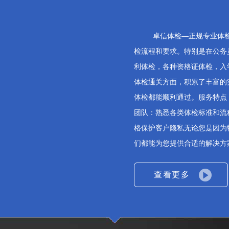
卓信体检—正规专业体
检流程和要求。特别是在公务
利体检，各种资格证体检，入
体检通关方面，积累了丰富的
体检都能顺利通过。服务特点：
团队：熟悉各类体检标准和流程
格保护客户隐私无论您是因为
们都能为您提供合适的解决方案。
查看更多