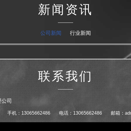
新闻资讯
公司新闻
行业新闻
联系我们
理公司
手机：13065662486
电话：13065662486
邮箱：adm