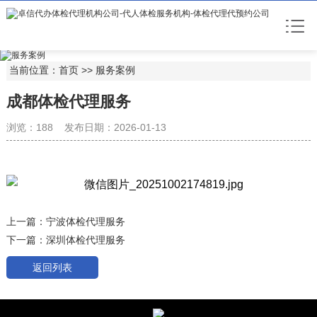
当前位置：
首页
>>
服务案例
成都体检代理服务
浏览：188 发布日期：2026-01-13
上一篇：
宁波体检代理服务
下一篇：
深圳体检代理服务
返回列表