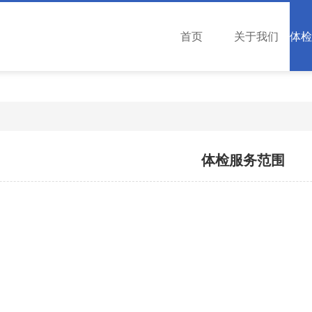
首页
关于我们
体检
体检服务范围