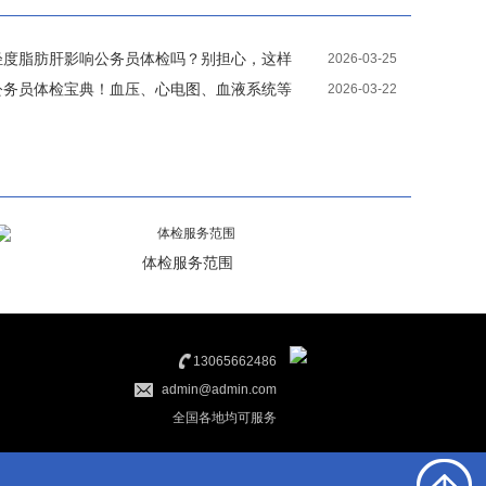
轻度脂肪肝影响公务员体检吗？别担心，这样
2026-03-25
应对能过关
公务员体检宝典！血压、心电图、血液系统等
2026-03-22
项目的过关指南
体检服务范围
13065662486
admin@admin.com
全国各地均可服务