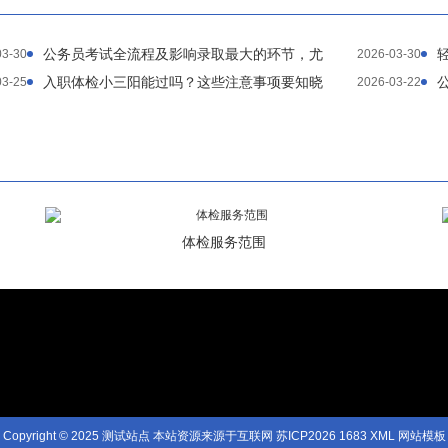
公务员考试全流程及影响录取最大的环节，尤
03-30
2026-03-30
其体检要注意
入职体检小三阳能过吗？这些注意事项要知晓
03-25
2026-03-22
体检服务范围
Copyright © 2025 测试站点 本站资源来源于互联网
苏ICP2026 1683
XML
网站模板