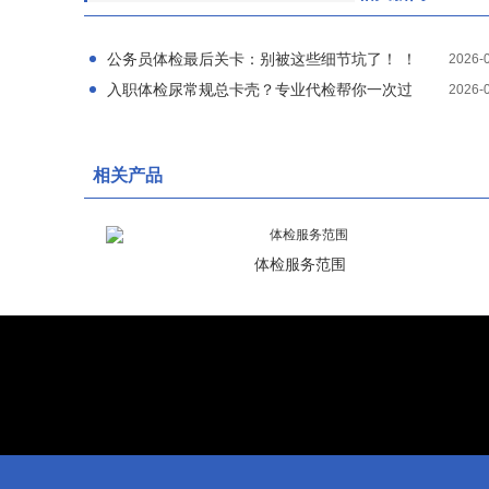
返回产品列表
公务员体检最后关卡：别被这些细节坑了！ ！
2026-
入职体检尿常规总卡壳？专业代检帮你一次过
2026-
相关产品
体检服务范围